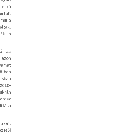
olgári
 euró
ortált
millió
oltak.
ták a
-án az
t azon
yamat
8-ban
sban
 2010-
–ukrán
orosz
dítása
tikát.
ezetői