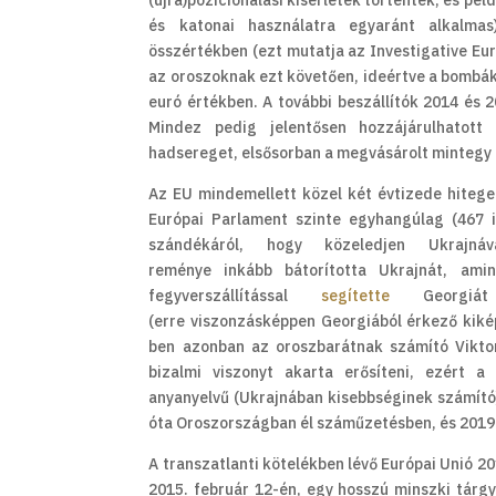
(újra)pozícionálási kísérletek történtek, és pé
és katonai használatra egyaránt alkalmas
összértékben (ezt mutatja az Investigative Eu
az oroszoknak ezt követően, ideértve a bombák
euró értékben. A további beszállítók 2014 és 
Mindez pedig jelentősen hozzájárulhatot
hadsereget, elsősorban a megvásárolt mintegy 
Az EU mindemellett közel két évtizede hiteget
Európai Parlament szinte egyhangúlag (467 
szándékáról, hogy közeledjen Ukrajn
reménye inkább bátorította Ukrajnát, ami
fegyverszállítással
segítette
Georgiát 
(erre viszonzásképpen Georgiából érkező kikép
ben azonban az oroszbarátnak számító Viktor
bizalmi viszonyt akarta erősíteni, ezért a
anyanyelvű (Ukrajnában kisebbséginek számító)
óta Oroszországban él száműzetésben, és 2019-b
A transzatlanti kötelékben lévő Európai Unió 201
2015. február 12-én, egy hosszú minszki tárg