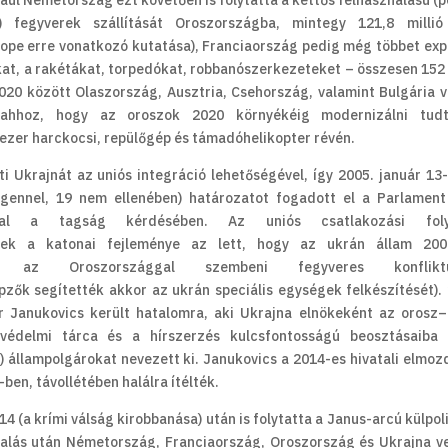
ldául Németország ezt követően is folytatta a kettős felhasználású (p
) fegyverek szállítását Oroszországba, mintegy 121,8 millió
rope erre vonatkozó kutatása), Franciaország pedig még többet exp
at, a rakétákat, torpedókat, robbanószerkezeteket – összesen 152 
2020 között Olaszország, Ausztria, Csehország, valamint Bulgária v
t ahhoz, hogy az oroszok 2020 környékéig modernizálni tud
ezer harckocsi, repülőgép és támadóhelikopter révén.
i Ukrajnát az uniós integráció lehetőségével, így 2005. január 13
igennel, 19 nem ellenében) határozatot fogadott el a Parlamen
ával a tagság kérdésében. Az uniós csatlakozási fol
nek a katonai fejleménye az lett, hogy az ukrán állam 200
az Oroszországgal szembeni fegyveres konfliktu
zők segítették akkor az ukrán speciális egységek felkészítését).
 Janukovics került hatalomra, aki Ukrajna elnökeként az orosz
 védelmi tárca és a hírszerzés kulcsfontosságú beosztásaiba 
 állampolgárokat nevezett ki. Janukovics a 2014-es hivatali elmoz
en, távollétében halálra ítélték.
4 (a krími válság kirobbanása) után is folytatta a Janus-arcú külpoli
yalás után Németország, Franciaország, Oroszország és Ukrajna v