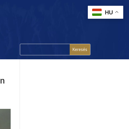
HU
en