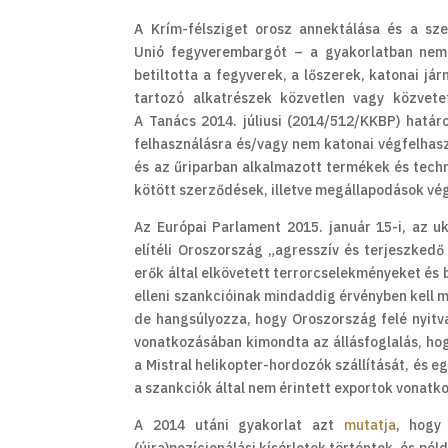
A Krím-félsziget orosz annektálása és a sze
Unió fegyverembargót – a gyakorlatban nem 
betiltotta a fegyverek, a lőszerek, katonai já
tartozó alkatrészek közvetlen vagy közvetet
A Tanács 2014. júliusi (2014/512/KKBP) hatá
felhasználásra és/vagy nem katonai végfelhasz
és az űriparban alkalmazott termékek és techno
kötött szerződések, illetve megállapodások vé
Az Európai Parlament 2015. január 15-i, az uk
elítéli Oroszország „agresszív és terjeszkedő 
erők által elkövetett terrorcselekményeket é
elleni szankcióinak mindaddig érvényben kell m
de hangsúlyozza, hogy Oroszország felé nyitva 
vonatkozásában kimondta az állásfoglalás, hogy
a Mistral helikopter-hordozók szállítását, és e
a szankciók által nem érintett exportok vonatk
A 2014 utáni gyakorlat azt
mutatja
, hogy 