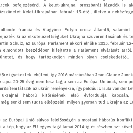
rcok befejezéséről. A kelet-ukrajnai oroszbarát lázadók is al
szünetet Kelet-Ukrajnában február 15-étől, illetve a nehézfeg
ollande francia és Vlagyimir Putyin orosz államfő, valamint 
ejezték ki az elkötelezettségüket Ukrajna szuverenitásának és te
Martin Schulz, az Európai Parlament akkori elnöke 2015. február 12
n elmondott beszédében kifejtette a Parlament elvárását arról
zünetet, és hogy tartózkodjon minden olyan cselekedettől, 
időre igyekeztek lehűteni, így 2016 márciusában Jean-Claude Junck
krajna 20-25 évig nem lesz tagja sem az Európai Uniónak, sem p
rősíteni látszik az ukrán reményekre, így például Ursula von der Le
ukrajnai háború kitörésének első évfordulója kapcsán,
e még senki sem tudta elképzelni, milyen gyorsan tud Ukrajna az E
e az Európai Unió súlyos felelősségén a mostani háborús konflik
 a kép, hogy az EU egyes tagállamai 2014-ig és részben azt követ