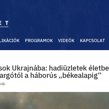
LIKÁCIÓK
PROGRAMOK
VIDEÓK
KAPCSOLAT
ások Ukrajnába: hadiüzletek életb
argótól a háborús „békealapig”
ciók