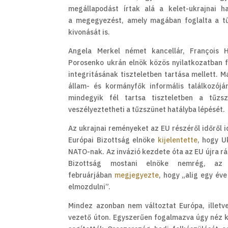
megállapodást írtak alá a kelet-ukrajnai ha
a megegyezést, amely magában foglalta a tűz
kivonását is.
Angela Merkel német kancellár, François H
Porosenko ukrán elnök közös nyilatkozatban f
integritásának tiszteletben tartása mellett. 
állam- és kormányfők informális találkozójá
mindegyik fél tartsa tiszteletben a tűzs
veszélyeztetheti a tűzszünet hatályba lépését.
Az ukrajnai reményeket az EU részéről időről 
Európai Bizottság elnöke
kijelentette
, hogy U
NATO-nak. Az invázió kezdete óta az EU újra ráe
Bizottság mostani elnöke nemrég, az 
februárjában
megjegyezte
, hogy „alig egy év
elmozdulni”.
Mindez azonban nem változtat Európa, illetv
vezető úton. Egyszerűen fogalmazva úgy néz ki