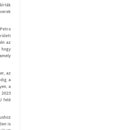
áírták
yverek
Petro
rületi
-én az
, hogy
amely
er, az
edig a
yen, a
 2023
U felé
tushoz
ően is