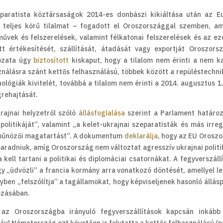
paratista köztársaságok 2014-es donbászi kikiáltása után az E
teljes körű tilalmat – fogadott el Oroszországgal szemben, am
rművek és felszerelések, valamint félkatonai felszerelések és az e
t értékesítését, szállítását, átadását vagy exportját Oroszors
rozata úgy
biztosított
kiskaput, hogy a tilalom nem érinti a nem k
nálásra szánt kettős felhasználású, többek között a repüléstechn
lógiák kivitelét, továbbá a tilalom nem érinti a 2014. augusztus 1.
grehajtását.
rajnai helyzetről szóló
állásfoglalása
szerint a Parlament határo
politikáját”, valamint „a kelet-ukrajnai szeparatisták és más irreg
s bűnözői magatartást”. A dokumentum
deklarálja
, hogy az EU Orosz
aradniuk, amíg Oroszország nem változtat agresszív ukrajnai politi
kell tartani a politikai és diplomáciai csatornákat. A fegyverszáll
 „üdvözli” a francia kormány arra vonatkozó döntését, amellyel leá
gyben „felszólítja” a tagállamokat, hogy képviseljenek hasonló állás
ozásában.
az Oroszországba irányuló fegyverszállítások kapcsán inkább 