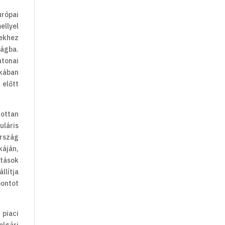
urópai
ellyel
zekhez
zágba.
atonai
ikában
 előtt
zottan
uláris
ország
káján,
ítások
llítja
pontot
piaci