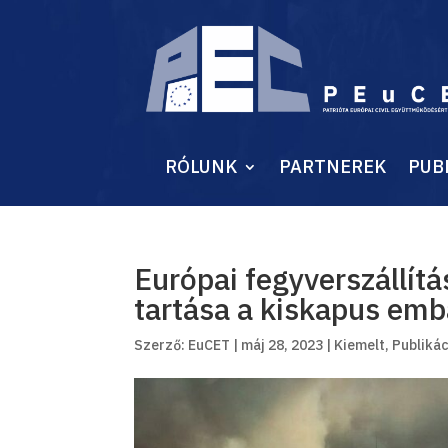
RÓLUNK
PARTNEREK
PUB
Európai fegyverszállít
tartása a kiskapus emb
Szerző:
EuCET
|
máj 28, 2023
|
Kiemelt
,
Publiká