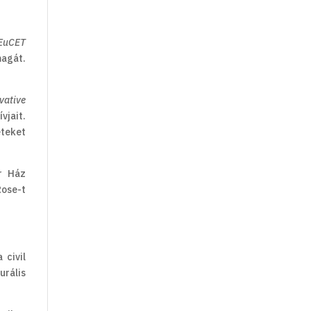
EuCET
magát.
vative
vjait.
eteket
r Ház
Rose-t
 civil
urális