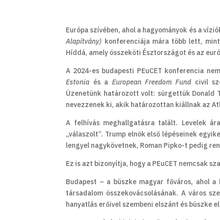
Európa szívében, ahol a hagyományok és a vízió
Alapítvány)
konferenciája mára több lett, min
Híddá, amely összeköti Észtországot és az eur
A 2024-es budapesti PEuCET konferencia nem 
Estonia
és a
European Freedom Fund
civil sz
Üzenetünk határozott volt: sürgettük Donald 
nevezzenek ki, akik határozottan kiállnak az At
A felhívás meghallgatásra talált. Levelek 
„válaszolt”. Trump elnök első lépéseinek egyi
lengyel nagykövetnek, Roman Pipko-t pedig ren
Ez is azt bizonyítja, hogy a PEuCET nemcsak sza
Budapest – a büszke magyar főváros, ahol a ko
társadalom összekovácsolásának. A város sze
hanyatlás erőivel szembeni elszánt és büszke el