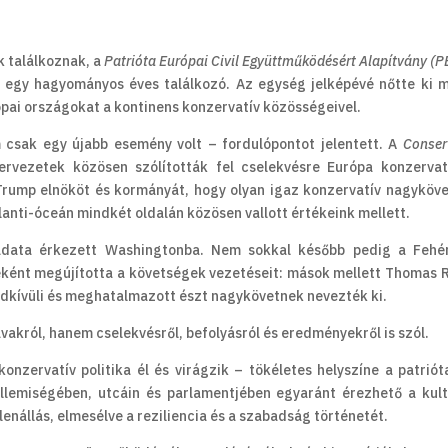
k találkoznak, a
Patrióta Európai Civil Együttműködésért Alapítvány
(P
t egy hagyományos éves találkozó. Az egység jelképévé nőtte ki 
ópai országokat a kontinens konzervatív közösségeivel.
csak egy újabb esemény volt – fordulópontot jelentett. A
Conser
ervezetek közösen szólították fel cselekvésre Európa konzervatí
Trump elnököt és kormányát, hogy olyan igaz konzervatív nagyköv
lanti-óceán mindkét oldalán közösen vallott értékeink mellett.
áradata érkezett Washingtonba. Nem sokkal később pedig a Fehé
keként megújította a követségek vezetéseit: mások mellett Thomas 
dkívüli és meghatalmazott észt nagykövetnek nevezték ki.
vakról, hanem cselekvésről, befolyásról és eredményekről is szól.
nzervatív politika él és virágzik – tökéletes helyszíne a patrióta
llemiségében, utcáin és parlamentjében egyaránt érezhető a kult
lenállás, elmesélve a reziliencia és a szabadság történetét.