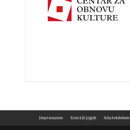
Impresszum
Szerzői jogok
Adatvédelem