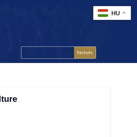
HU
lture