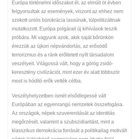
Európa történelmi időszakot él, az elmúlt öt évben
felgyorsultak az események, viszont az ehhez nem
szokott uniós bürokrácia lassúnak, túlpolitizáltnak
mutatkozott. Európa polgárait új kihívások teszik
próbára. Mi vagyunk azok, akik saját bőrünkön
érezzük az újkori népvándorlás, az erősödő
terrorizmus és a ránk erőltetett nyílt társadalom
veszélyeit. Világossá vált, hogy a görög zsidó-
keresztény civilizációt, mint ezer év alatt többször
most is hódító erők vették célba.
Veszélyhelyzetben ismét elsődlegessé vált
Európában az egyenrangú nemzetek összefogása.
Az országok, népek szuverenitását az identitás
megőrzését, valamint a szubszidiaritást, mint a
klasszikus demokrácia forrását a politikailag motivált