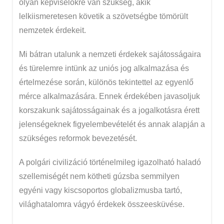
olyan képviselőkre van szükség, akik
lelkiismeretesen követik a szövetségbe tömörült
nemzetek érdekeit.
Mi bátran utalunk a nemzeti érdekek sajátosságaira
és türelemre intünk az uniós jog alkalmazása és
értelmezése során, különös tekintettel az egyenlő
mérce alkalmazására. Ennek érdekében javasoljuk
korszakunk sajátosságainak és a jogalkotásra érett
jelenségeknek figyelembevételét és annak alapján a
szükséges reformok bevezetését.
A polgári civilizáció történelmileg igazolható haladó
szellemiségét nem kötheti gúzsba semmilyen
egyéni vagy kiscsoportos globalizmusba tartó,
világhatalomra vágyó érdekek összeesküvése.