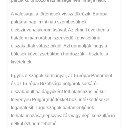
pártok különböző eszmeisége nem írhatja felül.
A valóságot a történések visszatükrözik. Európa
polgárai nap, mint nap szembesülnek
életszínvonaluk romlásával. Az elmúlt években a
hatalom mámorában szenvedő képviselőink
elszakadtak választóiktól. Azt gondolják, hogy a
bölcsek kövét zsebükben hordozzák – tisztelet a
kivételnek.
Egyes országok kormányai, az Európai Parlament
és az Európai Bizottsága polgárok sorsáról
elszabadult hajóágyúként felhatalmazás nélkül
törvénye6 Polgár(m)értékket hoz, intézkedéseket
foganatosít. Tagországok parlamentjének
felhatalmazása,népszavazás vagy népi konzultáció
nélkül ezt nem tehetné.