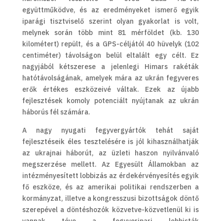
együttműködve, és az eredményeket ismerő egyik
iparági tisztviselő szerint olyan gyakorlat is volt,
melynek során több mint 81 mérföldet (kb. 130
kilométert) repült, és a GPS-céljától 40 hüvelyk (102
centiméter) távolságon belül eltalált egy célt. Ez
nagyjából kétszerese a jelenlegi Himars rakéták
hatótávolságának, amelyek mára az ukrán fegyveres
erők értékes eszközeivé váltak. Ezek az újabb
fejlesztések komoly potenciált nyújtanak az ukrán
háborús fél számára.
A nagy nyugati fegyvergyártók tehát saját
fejlesztéseik éles tesztelésére is jól kihasználhatják
az ukrajnai háborút, az üzleti haszon nyilvánvaló
megszerzése mellett. Az Egyesült Államokban az
intézményesített lobbizás az érdekérvényesítés egyik
fő eszköze, és az amerikai politikai rendszerben a
kormányzat, illetve a kongresszusi bizottságok döntő
szerepével a döntéshozók közvetve-közvetlenül ki is