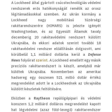
A Lockheed által gyártott csúcstechnológiás védelmi
rendszerek erős hatékonyságát remélik az orosz
légitámadásokkal szemben. Az ukrán kormány a
Lockheed nagy mobilitású tüzérségi
rakétarendszerére (HIMARS) is jelezte igényét
Washingtonban, és az Egyesült Államok tavaly
decemberig 20 rakétavédelmi rendszert küldött
Ukrajnába, és ekkori adatok szerint további 18
rakétavédelmi rendszer előállításán dolgozott, ami
körülbelül 1,1 milliárd dollárba kerül a
Defense
News
folyóirat
szerint
. A Lockheed emellett egy másik
precíziós rakétarendszert is készít, amelyből már
küldtek Ukrajnába. Novemberben az amerikai
hadsereg egy összesen 521 millió dollár értékű
megrendelést adott le a Lockheednek az Ukrajnába
küldött készletek feltöltésére.
Eközben a
Raytheon
repülőgépipari és védelmi
konszern 1,2 milliárd dolláros megrendelést kapott
hat légvédelmi (azaz föld-levegő) rakétarendszer