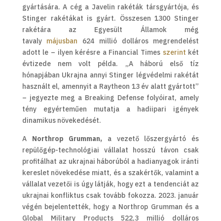
gyártására. A cég a Javelin rakéták társgyártója, és
Stinger rakétákat is gyárt. Összesen 1300 Stinger
rakétára az Egyesült Államok még
tavaly
májusban
624 millió dolláros megrendelést
adott le – ilyen kérésre a Financial Times
szerint
két
évtizede nem volt példa. „A háború első tíz
hónapjában Ukrajna annyi Stinger légvédelmi rakétát
használt el, amennyit a Raytheon 13 év alatt gyártott”
– jegyezte meg a Breaking Defense folyóirat, amely
tény egyérteműen mutatja a hadiipari igények
dinamikus növekedését.
A
Northrop Grumman,
a vezető lőszergyártó és
repülőgép-technológiai vállalat hosszú távon csak
profitálhat az ukrajnai háborúból a hadianyagok iránti
kereslet növekedése miatt, és a szakértők, valamint a
vállalat vezetői is úgy látják, hogy ezt a tendenciát az
ukrajnai konfliktus csak tovább fokozza. 2023. január
végén bejelentették, hogy a Northrop Grumman és a
Global Military Products 522,3 millió dolláros