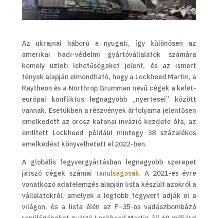
Az ukrajnai háború a nyugati, így különösen az
amerikai hadi-védelmi gyártóvállalatok számára
komoly üzleti lehetőségeket jelent, és az ismert
tények alapján elmondható, hogy a Lockheed Martin, a
Raytheon és a Northrop Grumman nevű cégek a kelet-
európai konfliktus legnagyobb „nyertesei” között
vannak. Esetükben a részvények árfolyama jelentősen
emelkedett az orosz katonai invázió kezdete óta, az
említett Lockheed például mintegy 38 százalékos
emelkedést könyvelhetett el 2022-ben.
A globális fegyvergyártásban legnagyobb szerepet
játszó cégek számai
tanulságosak
. A 2021-es évre
vonatkozó adatelemzés alapján lista készült azokról a
vállalatokról, amelyek a legtöbb fegyvert adják el a
világon, és a lista élén az F–35-ös vadászbombázó