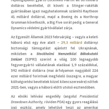
repülőgépeket gyártó Lockheed Martin áll 60 milliárd
dolláros bevétellel, őt követi a Stinger-rakéták
gyártásában igazi nagyhatalomnak számító Raytheon
41 milliárd dollárral, majd a Boeing és a Northrop
Grumman következik, a Big Five sorát pedig a General
Dynamics védelmi gyártóvállalat zárja.
Az Egyesült Államok 2023 februárjáig – vagyis a keleti
háború első egy éve alatt –
29,3 milliárd
dollárnyi
biztonsági támogatást ajánlott fel Ukrajnának,
miközben a
Stockholmi Nemzetközi Békekutató
Intézet
(SIPRI) szerint a világ 100 legnagyobb
fegyvergyártó vállalatának eladásai 1,9 százalékkal,
592 milliárd dollárra (mai árfolyamon nagyjából 224
ezer milliárd forintnak megfelelő összegre, a magyar
költségvetési bevételek közel kilencszeresére) nőttek
2021-ben, vagyis a háború előtti utolsó esztendőben.
Az elnöki lehívási engedély (angolul
Presidential
Drawdown Authority,
röviden PDA) egy gyors reagálású
jogi eszköz, amely lehetővé teszi az amerikai