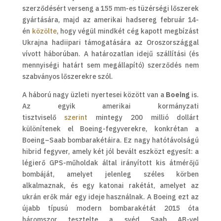
szerződésért verseng a 155 mm-es tüzérségi lőszerek
gyártására, majd az amerikai hadsereg február 14-
én
közölte
, hogy végül mindkét cég kapott megbízást
Ukrajna hadiipari támogatására az Oroszországgal
vívott háborúban. A határozatlan idejű szállítási (és
mennyiségi határt sem megállapító) szerződés nem
szabványos lőszerekre szól.
A háború nagy üzleti nyertesei között van a
Boeing
is.
Az egyik amerikai kormányzati
tisztviselő
szerint
mintegy 200 millió dollárt
különítenek el Boeing-fegyverekre, konkrétan a
Boeing–Saab bombarakétáira. Ez nagy hatótávolságú
hibrid fegyver, amely két jól bevált eszközt egyesít: a
légierő GPS-műholdak által irányított kis átmérőjű
bombáját, amelyet jelenleg széles körben
alkalmaznak, és egy katonai rakétát, amelyet az
ukrán erők már egy ideje használnak. A Boeing ezt az
újabb típusú modern bombarakétát 2015 óta
háromszor tesztelte a svéd Saab AB-vel