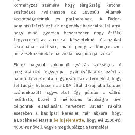
kormányzat számára, hogy sürgősségi katonai
segítséget nyújthasson az Egyesült Államok
szövetségeseinek és partnereinek. A Biden-
adminisztráció ezt az engedélyt használta fel arra,
hogy minél gyorsan beszerezzen nagy értékű
fegyvereket az amerikai készletekből, és azokat
Ukrajnába szállítsák, majd pedig a Kongresszus
pénzeszközeinek felhasználásával pótolja azokat.
Ehhez nagyobb volumenű gyártás szükséges. A
meghatározó fegyveripari gyártóvállalatok ezért a
háború kezdete óta felgyorsították a termelést, hogy
fel tudják halmozni az USA által Ukrajnába küldeni
szándékozott fegyvereket. Így például a vállról
indítható, közel 3 mérföldes távolságra lévő
célpontok eltalálására tervezett Javelin rakéta
esetében a hadiipari kereslet már akkora, hogy
a
Lockheed Martin
be is jelentette
, hogy évi 2100-ról
4000-re növeli, vagyis megduplázza a termelést.