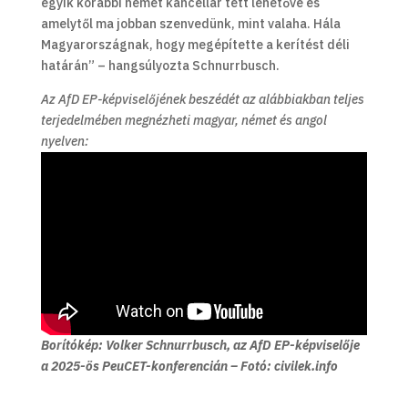
egyik korábbi német kancellár tett lehetővé és
amelytől ma jobban szenvedünk, mint valaha. Hála
Magyarországnak, hogy megépítette a kerítést déli
határán” – hangsúlyozta Schnurrbusch.
Az AfD EP-képviselőjének beszédét az alábbiakban teljes
terjedelmében megnézheti magyar, német és angol
nyelven:
Borítókép: Volker Schnurrbusch, az AfD EP-képviselője
a 2025-ös PeuCET-konferencián – Fotó: civilek.info