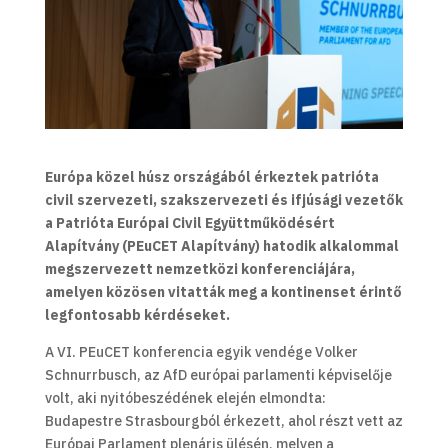
Európa közel húsz országából érkeztek patrióta
civil szervezeti, szakszervezeti és ifjúsági vezetők
a Patrióta Európai Civil Együttműködésért
Alapítvány (PEuCET Alapítvány) hatodik alkalommal
megszervezett nemzetközi konferenciájára,
amelyen közösen vitatták meg a kontinenset érintő
legfontosabb kérdéseket.
A VI. PEuCET konferencia egyik vendége Volker
Schnurrbusch, az AfD európai parlamenti képviselője
volt, aki nyitóbeszédének elején elmondta:
Budapestre Strasbourgból érkezett, ahol részt vett az
Európai Parlament plenáris ülésén, melyen a