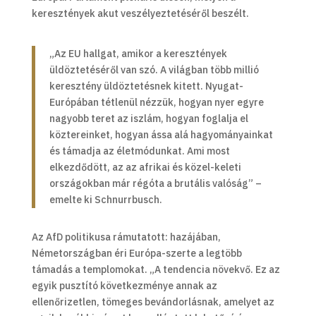
keresztények akut veszélyeztetéséről beszélt.
„Az EU hallgat, amikor a keresztények
üldöztetéséről van szó. A világban több millió
keresztény üldöztetésnek kitett. Nyugat-
Európában tétlenül nézzük, hogyan nyer egyre
nagyobb teret az iszlám, hogyan foglalja el
köztereinket, hogyan ássa alá hagyományainkat
és támadja az életmódunkat. Ami most
elkezdődött, az az afrikai és közel-keleti
országokban már régóta a brutális valóság” –
emelte ki Schnurrbusch.
Az AfD politikusa rámutatott: hazájában,
Németországban éri Európa-szerte a legtöbb
támadás a templomokat. „A tendencia növekvő. Ez az
egyik pusztító következménye annak az
ellenőrizetlen, tömeges bevándorlásnak, amelyet az